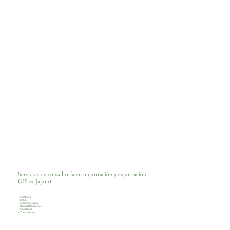
Servicios de consultoría en importación y exportación
(UE <> Japón)
・GAMBARI
・KAOS
・Giblor's (Rossini)
・Benedetta Danieli
・Olio Roccia
​・Tunnaliva etc.