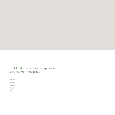
Servicios de traducción e interpretación
(consecutiva y simultánea)
・Japonés
・Italiano
・Francés
・Inglés
・Español
・Chino
・Ruso
・etc.