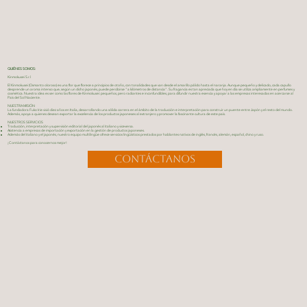
QUIÉNES SOMOS:
Kinmokusei S.r.l
El Kinmokusei (Osmanto oloroso) es una flor que florece a principios de otoño, con tonalidades que van desde el amarillo pálido hasta el naranja. Aunque pequeño y delicado, cada capullo
desprende un aroma intenso que, según un dicho japonés, puede percibirse "a kilómetros de distancia". Su fragancia es tan apreciada que hoy en día se utiliza ampliamente en perfumes y
cosmética. Nuestra idea es ser como las flores de Kinmokusei: pequeños, pero radiantes e inconfundibles, para difundir nuestra esencia y apoyar a las empresas interesadas en acercarse al
País del Sol Naciente.
NUESTRA MISIÓN
La fundadora Fuko Irie vivió diez años en Italia, desarrollando una sólida carrera en el ámbito de la traducción e interpretación para construir un puente entre Japón y el resto del mundo.
Además, apoya a quienes desean exportar la excelencia de los productos japoneses al extranjero y promover la fascinante cultura de este país.
NUESTROS SERVICIOS
Traducción, interpretación y supervisión editorial del japonés al italiano y viceversa.
Asistencia a empresas de importación y exportación en la gestión de productos japoneses.
Además del italiano y el japonés, nuestro equipo multilingüe ofrece servicios lingüísticos prestados por hablantes nativos de inglés, francés, alemán, español, chino y ruso.
¡Contáctanos para conocernos mejor!
Contáctanos